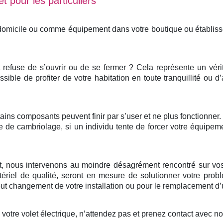
t pour les particuliers
 domicile ou comme équipement dans votre boutique ou établis
et refuse de s’ouvrir ou de se fermer ? Cela représente un vér
ssible de profiter de votre habitation en toute tranquillité ou d
ertains composants peuvent finir par s’user et ne plus fonctionne
e de cambriolage, si un individu tente de forcer votre équipem
nt, nous intervenons au moindre désagrément rencontré sur vos
ériel de qualité, seront en mesure de solutionner votre probl
 changement de votre installation ou pour le remplacement d’u
otre volet électrique, n’attendez pas et prenez contact avec n