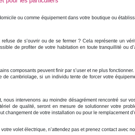
t pour les particuliers
 domicile ou comme équipement dans votre boutique ou établis
et refuse de s’ouvrir ou de se fermer ? Cela représente un vér
ssible de profiter de votre habitation en toute tranquillité ou d
ertains composants peuvent finir par s’user et ne plus fonctionne
e de cambriolage, si un individu tente de forcer votre équipem
nt, nous intervenons au moindre désagrément rencontré sur vos
ériel de qualité, seront en mesure de solutionner votre probl
 changement de votre installation ou pour le remplacement d’u
otre volet électrique, n’attendez pas et prenez contact avec n