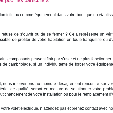
t pour les particuliers
 domicile ou comme équipement dans votre boutique ou établis
et refuse de s’ouvrir ou de se fermer ? Cela représente un vér
ssible de profiter de votre habitation en toute tranquillité ou d
ertains composants peuvent finir par s’user et ne plus fonctionne
e de cambriolage, si un individu tente de forcer votre équipem
nt, nous intervenons au moindre désagrément rencontré sur vos
ériel de qualité, seront en mesure de solutionner votre probl
 changement de votre installation ou pour le remplacement d’u
otre volet électrique, n’attendez pas et prenez contact avec n