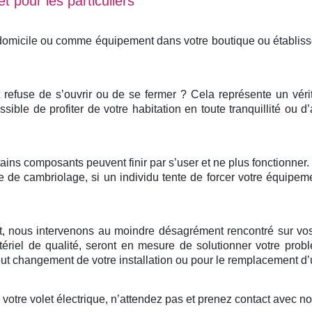
t pour les particuliers
 domicile ou comme équipement dans votre boutique ou établis
et refuse de s’ouvrir ou de se fermer ? Cela représente un vér
ssible de profiter de votre habitation en toute tranquillité ou d
ertains composants peuvent finir par s’user et ne plus fonctionne
e de cambriolage, si un individu tente de forcer votre équipem
nt, nous intervenons au moindre désagrément rencontré sur vos
ériel de qualité, seront en mesure de solutionner votre probl
 changement de votre installation ou pour le remplacement d’u
otre volet électrique, n’attendez pas et prenez contact avec n