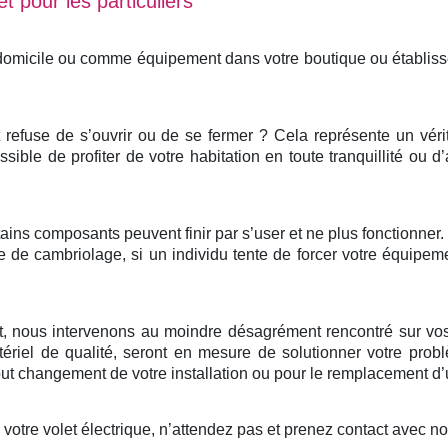
t pour les particuliers
 domicile ou comme équipement dans votre boutique ou établis
et refuse de s’ouvrir ou de se fermer ? Cela représente un vér
ssible de profiter de votre habitation en toute tranquillité ou d
ertains composants peuvent finir par s’user et ne plus fonctionne
e de cambriolage, si un individu tente de forcer votre équipem
nt, nous intervenons au moindre désagrément rencontré sur vos
ériel de qualité, seront en mesure de solutionner votre probl
 changement de votre installation ou pour le remplacement d’u
otre volet électrique, n’attendez pas et prenez contact avec n