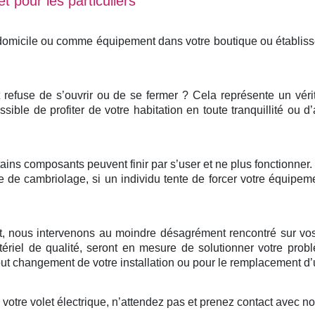
t pour les particuliers
 domicile ou comme équipement dans votre boutique ou établis
et refuse de s’ouvrir ou de se fermer ? Cela représente un vér
ssible de profiter de votre habitation en toute tranquillité ou d
ertains composants peuvent finir par s’user et ne plus fonctionne
e de cambriolage, si un individu tente de forcer votre équipem
nt, nous intervenons au moindre désagrément rencontré sur vos
ériel de qualité, seront en mesure de solutionner votre probl
 changement de votre installation ou pour le remplacement d’u
otre volet électrique, n’attendez pas et prenez contact avec n