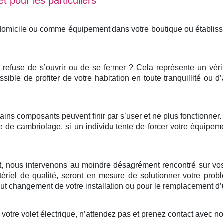
t pour les particuliers
 domicile ou comme équipement dans votre boutique ou établis
et refuse de s’ouvrir ou de se fermer ? Cela représente un vér
ssible de profiter de votre habitation en toute tranquillité ou d
ertains composants peuvent finir par s’user et ne plus fonctionne
e de cambriolage, si un individu tente de forcer votre équipem
nt, nous intervenons au moindre désagrément rencontré sur vos
ériel de qualité, seront en mesure de solutionner votre probl
 changement de votre installation ou pour le remplacement d’u
otre volet électrique, n’attendez pas et prenez contact avec n