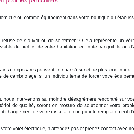
t pour les particuliers
 domicile ou comme équipement dans votre boutique ou établis
et refuse de s’ouvrir ou de se fermer ? Cela représente un vér
ssible de profiter de votre habitation en toute tranquillité ou d
ertains composants peuvent finir par s’user et ne plus fonctionne
e de cambriolage, si un individu tente de forcer votre équipem
nt, nous intervenons au moindre désagrément rencontré sur vos
ériel de qualité, seront en mesure de solutionner votre probl
 changement de votre installation ou pour le remplacement d’u
otre volet électrique, n’attendez pas et prenez contact avec n