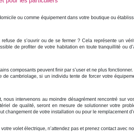
t pour les particuliers
 domicile ou comme équipement dans votre boutique ou établis
et refuse de s’ouvrir ou de se fermer ? Cela représente un vér
ssible de profiter de votre habitation en toute tranquillité ou d
ertains composants peuvent finir par s’user et ne plus fonctionne
e de cambriolage, si un individu tente de forcer votre équipem
nt, nous intervenons au moindre désagrément rencontré sur vos
ériel de qualité, seront en mesure de solutionner votre probl
 changement de votre installation ou pour le remplacement d’u
otre volet électrique, n’attendez pas et prenez contact avec n